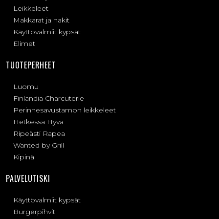
Leikkeleet
Makkarat ja nakit
Käyttövalmiit kypsät
Elimet
TUOTEPERHEET
Luomu
Finlandia Charcuterie
Perinnesavustamon leikkeleet
Hetkessä Hyvä
Ripeästi Rapea
Wanted by Grill
Kipinä
PALVELUTISKI
Käyttövalmiit kypsät
Burgerpihvit