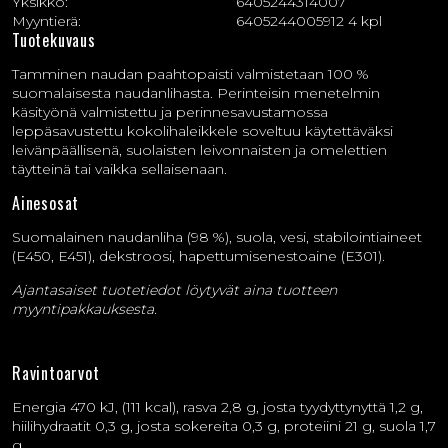
Yksikkö:
6405244314007
Myyntierä:
6405244005912 4 kpl
Tuotekuvaus
Tamminen naudan paahtopaisti valmistetaan 100 %
suomalaisesta naudanlihasta. Perinteisin menetelmin
käsityönä valmistettu ja perinnesavustamossa
leppäsavustettu kokolihaleikkele soveltuu käytettäväksi
leivänpäällisenä, suolaisten leivonnaisten ja omelettien
täytteinä tai vaikka sellaisenaan.
Ainesosat
Suomalainen naudanliha (98 %), suola, vesi, stabilointiaineet
(E450, E451), dekstroosi, hapettumisenestoaine (E301).
Ajantasaiset tuotetiedot löytyvät aina tuotteen
myyntipakkauksesta.
Ravintoarvot
Energia 470 kJ, (111 kcal), rasva 2,8 g, josta tyydyttynyttä 1,2 g,
hiilihydraatit 0,3 g, josta sokereita 0,3 g, proteiini 21 g, suola 1,7
g