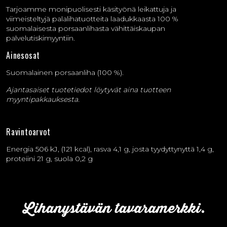
Tarjoamme monipuolisesti käsityönä leikattuja ja
viimeisteltyjä palalihatuotteita laadukkaasta 100 %
suomalaisesta porsaanlihasta vähittäiskaupan
palvelutiskimyyntiin.
Ainesosat
Suomalainen porsaanliha (100 %).
Ajantasaiset tuotetiedot löytyvät aina tuotteen
myyntipakkauksesta.
Ravintoarvot
Energia 506 kJ, (121 kcal), rasva 4,1 g, josta tyydyttynyttä 1,4 g,
proteiini 21 g, suola 0,2 g