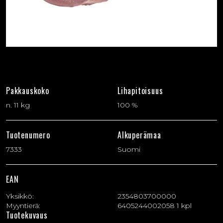
Pakkauskoko
Lihapitoisuus
n. 11 kg
100 %
Tuotenumero
Alkuperämaa
7333
Suomi
EAN
Yksikkö:
2354803700000
Myyntierä:
6405244002058 1 kpl
Tuotekuvaus