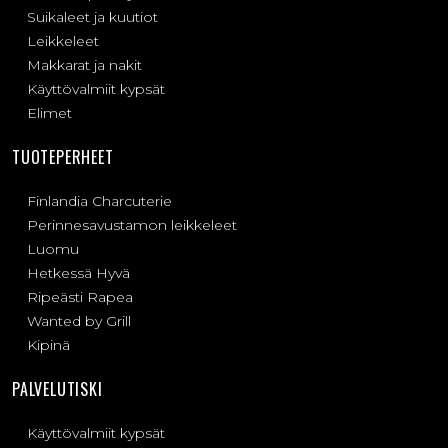
Suikaleet ja kuutiot
Leikkeleet
Makkarat ja nakit
Käyttövalmiit kypsät
Elimet
TUOTEPERHEET
Finlandia Charcuterie
Perinnesavustamon leikkeleet
Luomu
Hetkessä Hyvä
Ripeästi Rapea
Wanted by Grill
Kipinä
PALVELUTISKI
Käyttövalmiit kypsät