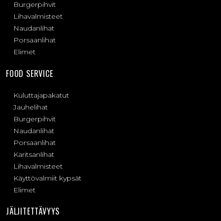
Burgerpihvit
Lihavalmisteet
Naudanlihat
Porsaanlihat
Elimet
FOOD SERVICE
Kuluttajapakatut
Jauhelihat
Burgerpihvit
Naudanlihat
Porsaanlihat
Karitsanlihat
Lihavalmisteet
Käyttövalmiit kypsät
Elimet
JÄLJITETTÄVYYS