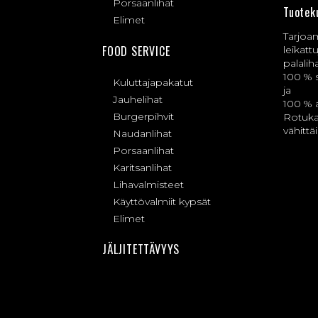
Porsaanlihat
Tuotek
Elimet
Tarjoa
FOOD SERVICE
leikattu
palalih
100 % 
Kuluttajapakatut
ja
Jauhelihat
100 % a
Burgerpihvit
Rotuka
vähittä
Naudanlihat
Porsaanlihat
Karitsanlihat
Lihavalmisteet
Käyttövalmiit kypsät
Elimet
JÄLJITETTÄVYYS