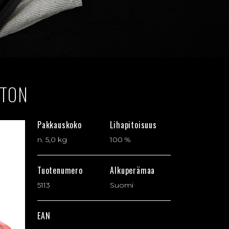
UTON
Pakkauskoko
Lihapitoisuus
n. 5,0 kg
100 %
Tuotenumero
Alkuperämaa
5113
Suomi
EAN