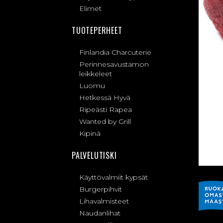
Elimet
TUOTEPERHEET
Finlandia Charcuterie
Perinnesavustamon
leikkeleet
Luomu
Hetkessä Hyvä
Ripeästi Rapea
Wanted by Grill
Kipinä
PALVELUTISKI
Käyttövalmiit kypsät
Burgerpihvit
Lihavalmisteet
Naudanlihat