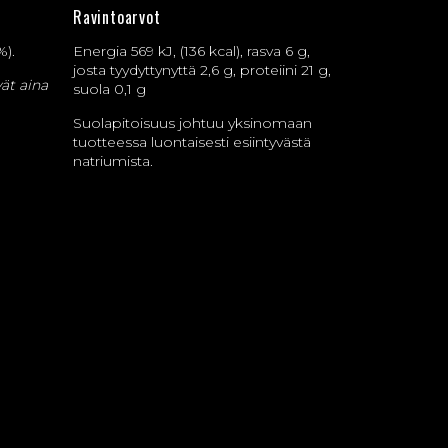
Ravintoarvot
%).
Energia 569 kJ, (136 kcal), rasva 6 g,
josta tyydyttynyttä 2,6 g, proteiini 21 g,
vät aina
suola 0,1 g
Suolapitoisuus johtuu yksinomaan
tuotteessa luontaisesti esiintyvästä
natriumista.