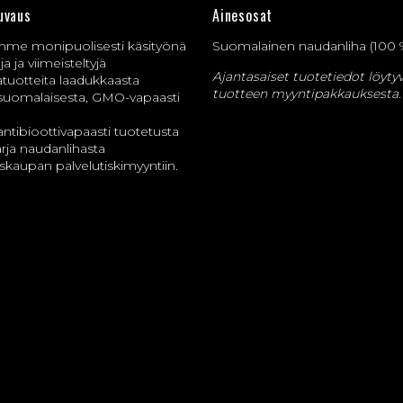
uvaus
Ainesosat
mme monipuolisesti käsityönä
Suomalainen naudanliha (100 
ja ja viimeisteltyjä
Ajantasaiset tuotetiedot löyty
atuotteita laadukkaasta
tuotteen myyntipakkauksesta.
suomalaisesta, GMO-vapaasti
ntibioottivapaasti tuotetusta
rja naudanlihasta
iskaupan palvelutiskimyyntiin.