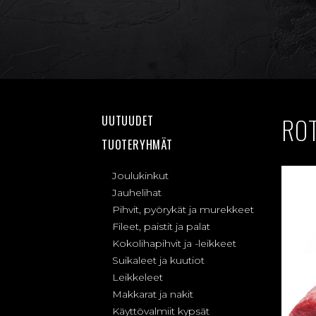
RO
UUTUUDET
TUOTERYHMÄT
Joulukinkut
Jauhelihat
Pihvit, pyörykät ja murekkeet
Fileet, paistit ja palat
Kokolihapihvit ja -leikkeet
Suikaleet ja kuutiot
Leikkeleet
Makkarat ja nakit
Käyttövalmiit kypsät