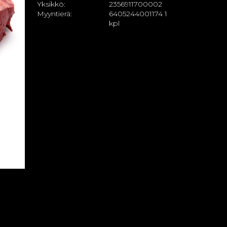
Yksikkö:
2356911700002
Myyntierä:
6405244001174 1
kpl