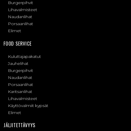
Burgerpihvit
Lihavalmisteet
Naudanlihat
Porsaanlihat
Elimet
FOOD SERVICE
Kuluttajapakatut
Jauhelihat
Burgerpihvit
Naudanlihat
Porsaanlihat
Karitsanlihat
Lihavalmisteet
Käyttövalmiit kypsät
Elimet
JÄLJITETTÄVYYS