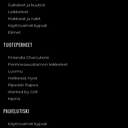
Suikaleet ja kuutiot
Leikkeleet
Makkarat ja nakit
Käyttövalmiit kypsät
Elimet
TUOTEPERHEET
Finlandia Charcuterie
Perinnesavustamon leikkeleet
Luomu
Hetkessä Hyvä
Ripeästi Rapea
Wanted by Grill
Kipinä
PALVELUTISKI
Käyttövalmiit kypsät