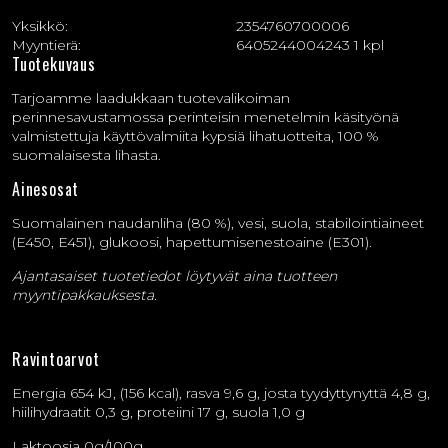
Yksikkö:
2354760700006
Myyntierä:
6405244004243 1 kpl
Tuotekuvaus
Tarjoamme laadukkaan tuotevalikoiman
perinnesavustamossa perinteisin menetelmin käsityönä
valmistettuja käyttövalmiita kypsiä lihatuotteita, 100 %
suomalaisesta lihasta.
Ainesosat
Suomalainen naudanliha (80 %), vesi, suola, stabilointiaineet
(E450, E451), glukoosi, hapettumisenestoaine (E301).
Ajantasaiset tuotetiedot löytyvät aina tuotteen
myyntipakkauksesta.
Ravintoarvot
Energia 654 kJ, (156 kcal), rasva 9,6 g, josta tyydyttynyttä 4,8 g,
hiilihydraatit 0,3 g, proteiini 17 g, suola 1,0 g
Laktoosia 0g/100g