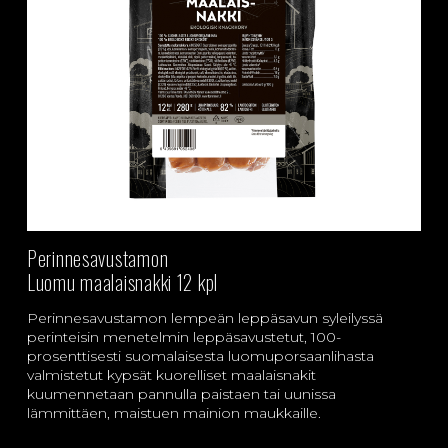
Perinnesavustamon
Luomu maalaisnakki 12 kpl
Perinnesavustamon lempeän leppäsavun syleilyssä
perinteisin menetelmin leppäsavustetut, 100-
prosenttisesti suomalaisesta luomuporsaanlihasta
valmistetut kypsät kuorelliset maalaisnakit
kuumennetaan pannulla paistaen tai uunissa
lämmittäen, maistuen mainion maukkaille.