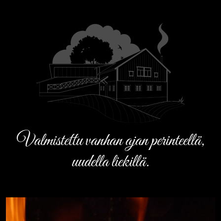
Valmistettu vanhan ajan perinteellä,
uudella liekillä.