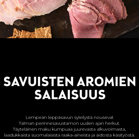
Lempeän leppäsavun syleilystä nousevat
Talman perinnesavustamon uuden ajan herkut.
Täyteläinen maku kumpuaa juurevasta alkuvoimasta,
laadukkaista suomalaisista raaka-aineista ja aidosta käsityöstä.