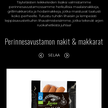
Täyteläisten leikkeleiden lisäksi valmistamme
perinnesavustamossamme herkullisia maalaisnakkeja,
grillimakkaroita ja hodarinakkeja, jotka maistuvat taatusti
koko perheelle. Tutustu tuhdin lihaisiin ja lempeästi
leppäsavustettuihin lihavalmisteisiimme, jotka tekevät arjen
ruokahetkistä juhlaa!
Perinnesavustamon nakit & makkarat
SELAA