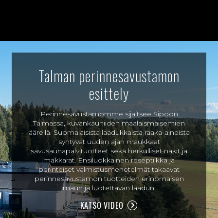
Talman perinnesavustamon
esittely
Perinnesavustamomme sijaitsee Sipoon
Talmassa, kuvankauniiden maalaismaisemien
äärellä. Suomalaisista laadukkaista raaka-aineista
syntyvät uuden ajan maukkaat
savusaunapalvituotteet sekä herkulliset nakit ja
makkarat. Ensiluokkainen reseptiikka ja
perinteiset valmistusmenetelmät takaavat
perinnesavustamon tuotteiden erinomaisen
maun ja luotettavan laadun.
KATSO VIDEO