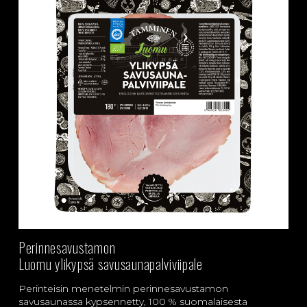
Perinnesavustamon
Luomu ylikypsä savusaunapalviviipale
Perinteisin menetelmin perinnesavustamon
savusaunassa kypsennetty, 100 % suomalaisesta