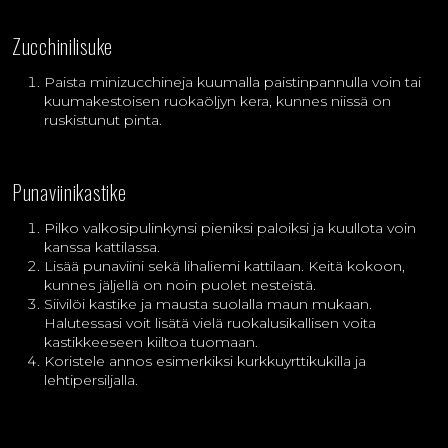
Zucchinilisuke
Paista minizucchineja kuumalla paistinpannulla voin tai
kuumakestoisen ruokaöljyn kera, kunnes niissä on
ruskistunut pinta.
Punaviinikastike
Pilko valkosipulinkynsi pieniksi paloiksi ja kuullota voin
kanssa kattilassa.
Lisää punaviini sekä lihaliemi kattilaan. Keitä kokoon,
kunnes jäljellä on noin puolet nesteistä.
Siivilöi kastike ja mausta suolalla maun mukaan.
Halutessasi voit lisätä vielä ruokalusikallisen voita
kastikkeeseen kiiltoa tuomaan.
Koristele annos esimerkiksi kurkkuyrttikukilla ja
lehtipersiljalla.