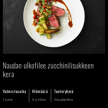
Naudan ulkofilee zucchinilisukkeen
kera
Valmistusaika
Hlömäärä
Tuoteryhmä
1 tunti
3-4 hlöä
Naudanliha