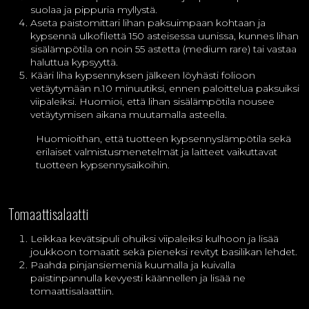
suolaa ja pippuria myllystä.
Aseta paistomittari lihan paksuimpaan kohtaan ja
kypsennä ulkofilettä 150 asteisessa uunissa, kunnes lihan
sisälämpötila on noin 55 astetta (medium rare) tai vastaa
haluttua kypsyyttä.
Kääri liha kypsennyksen jälkeen löyhästi folioon
vetäytymään n.10 minuutiksi, ennen paloittelua paksuiksi
viipaleiksi. Huomioi, että lihan sisälämpötila nousee
vetäytymisen aikana muutamalla asteella.
Huomioithan, että tuotteen kypsennyslämpötila sekä
erilaiset valmistusmenetelmät ja laitteet vaikuttavat
tuotteen kypsennysaikoihin.
Tomaattisalaatti
Leikkaa kevätsipuli ohuiksi viipaleiksi kulhoon ja lisää
joukkoon tomaatit sekä pieneksi revityt basilikan lehdet.
Paahda pinjansiemeniä kuumalla ja kuivalla
paistinpannulla kevyesti käännellen ja lisää ne
tomaattisalaattiin.