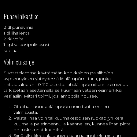
Punaviinikastike
2 dl punaviiniä
1 dl lihalientä
2 rkl voita
1 kpl valkosipulinkynsi
suolaa
Valmistusohje
Suosittelemme käyttämään kookkaiden palalihojen
kypsennyksen yhteydessä lihalämpömittaria, jonka
mittausalue on 0-110 astetta. Lihalämpömittarin toimivuus
tarkistetaan asettamalla se kuumaan veteen esimerkiksi
vesilasiin. Mittari toimii, jos lämpötila nousee.
Ota liha huoneenlämpöön noin tuntia ennen
valmistusta.
Paista lihaa voin tai kuumakestoisen ruokaöljyn kera
kuumalla paistinpannulla käännellen, kunnes lihan pinta
on ruskistunut kauniiksi.
Siirrä ulkofileepala uunivuokaan ja ripottele pintaan