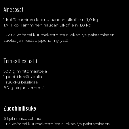
Ainesosat
1 kpl Tamminen luomu naudan ulkofile n. 1,0 kg
TAI 1 kpl Tamminen naudan ulkofile n. 1,0 kg
1 -2 rkl voita tai kuumakestoista ruokaöljyä paistamiseen
suolaa ja mustapippuria myllystä
Tomaattisalaatti
500 g minitomaatteja
1 puntti kevätsipulia
1 ruukku basilikaa
80 g pinjansiemeniä
Zucchinilisuke
6 kpl minizucchinia
1 rkl voita tai kuumakestoista ruokaöljyä paistamiseen